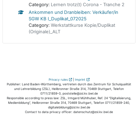
Category:
Lernen trotz(t) Corona - Tranche 2
Ankommen und Dranbleiben: Verkäufer/in
SGW KB I_Duplikat_072025
Category:
Werkstattkurse Kopie/Duplikat
(Originale)_ALT
Privacy rules
|
Imprint
Publisher: Land Baden-Württemberg, vertreten durch das Zentrum für Schulqualität
und Lehrerbildung (ZSL), Heilbronner Straße 314, 70469 Stuttgart, Telefon
0711/21859-0, poststelle@zsl.kv.bwl.de
Responsible according to press law: ZSL, Irmgard Mühlhuber, Ref. 24 "Digitalisierung,
Medienbildung", Heilbronner Straße 314, 70469 Stuttgart, Telefon 0711/21859-240,
digitalebildung@zsl.kv.bwl.de
Contact to data privacy officer: datenschutz@zsl.kv.bwl.de