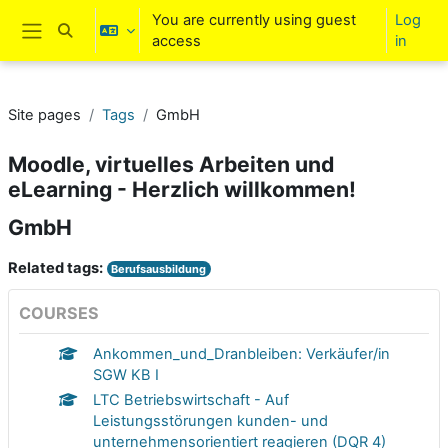
Skip to main content
You are currently using guest
Log
Toggle search input
access
in
Side panel
Site pages
Tags
GmbH
Moodle, virtuelles Arbeiten und
eLearning - Herzlich willkommen!
GmbH
Related tags:
Berufsausbildung
COURSES
Ankommen_und_Dranbleiben: Verkäufer/in
SGW KB I
LTC Betriebswirtschaft - Auf
Leistungsstörungen kunden- und
unternehmensorientiert reagieren (DQR 4)