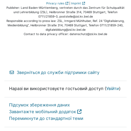
Privacy rules
|
Imprint
Publisher: Land Baden-Württemberg, vertreten durch das Zentrum für Schulqualität
und Lehrerbildung (ZSL), Heilbronner Straße 314, 70469 Stuttgart, Telefon
0711/21859-0, poststelle@zsl.kv.bwl.de
Responsible according to press law: ZSL, Irmgard Mühlhuber, Ref. 24 "Digitalisierung,
Medienbildung", Heilbronner Straße 314, 70469 Stuttgart, Telefon 0711/21859-240,
digitalebildung@zsl.kv.bwl.de
Contact to data privacy officer: datenschutz@zsl.kv.bwl.de
Зверніться до служби підтримки сайту
Наразі ви використовуєте гостьовий доступ (
Увійти
)
Підсумок збереження даних
Завантажте мобільний додаток
Перемикнути до стандартної теми