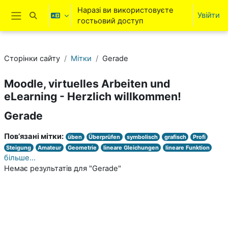
Перейти до головного вмісту
Наразі ви використовуєте
Увійти
Переключити введення пошуку
гостьовий доступ
Бокова панель
Сторінки сайту
Мітки
Gerade
Moodle, virtuelles Arbeiten und
eLearning - Herzlich willkommen!
Gerade
Пов’язані мітки:
üben
Überprüfen
symbolisch
grafisch
Profi
Steigung
Amateur
Geometrie
lineare Gleichungen
lineare Funktion
більше...
Немає результатів для "Gerade"