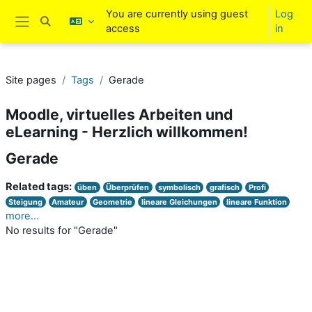
Skip to main content
You are currently using guest
Log
Toggle search input
access
in
Side panel
Site pages
Tags
Gerade
Moodle, virtuelles Arbeiten und
eLearning - Herzlich willkommen!
Gerade
Related tags:
üben
Überprüfen
symbolisch
grafisch
Profi
Steigung
Amateur
Geometrie
lineare Gleichungen
lineare Funktion
more...
No results for "Gerade"