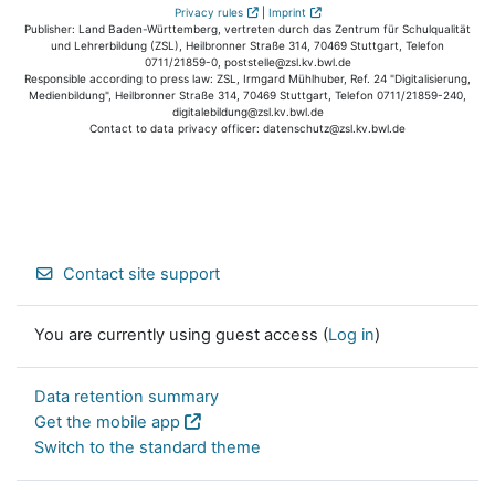
Privacy rules
|
Imprint
Publisher: Land Baden-Württemberg, vertreten durch das Zentrum für Schulqualität
und Lehrerbildung (ZSL), Heilbronner Straße 314, 70469 Stuttgart, Telefon
0711/21859-0, poststelle@zsl.kv.bwl.de
Responsible according to press law: ZSL, Irmgard Mühlhuber, Ref. 24 "Digitalisierung,
Medienbildung", Heilbronner Straße 314, 70469 Stuttgart, Telefon 0711/21859-240,
digitalebildung@zsl.kv.bwl.de
Contact to data privacy officer: datenschutz@zsl.kv.bwl.de
Contact site support
You are currently using guest access (
Log in
)
Data retention summary
Get the mobile app
Switch to the standard theme