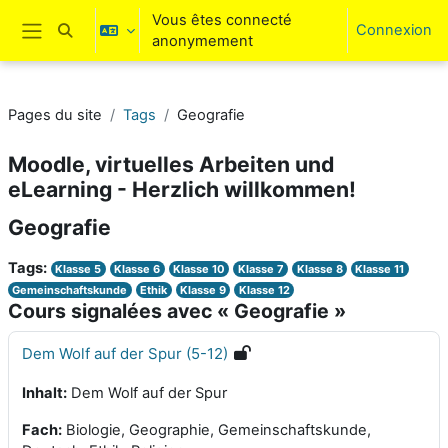
Passer au contenu principal
Vous êtes connecté
Connexion
Activer/désactiver la saisie de recherche
anonymement
Panneau latéral
Pages du site
Tags
Geografie
Moodle, virtuelles Arbeiten und
eLearning - Herzlich willkommen!
Geografie
Tags:
Klasse 5
Klasse 6
Klasse 10
Klasse 7
Klasse 8
Klasse 11
Gemeinschaftskunde
Ethik
Klasse 9
Klasse 12
Cours signalées avec « Geografie »
Dem Wolf auf der Spur (5-12)
Inhalt:
Dem Wolf auf der Spur
Fach:
Biologie, Geographie, Gemeinschaftskunde,