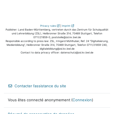
Privacy rules
|
Imprint
Publisher: Land Baden-Württemberg, vertreten durch das Zentrum für Schulqualität
und Lehrerbildung (ZSL), Heilbronner Straße 314, 70469 Stuttgart, Telefon
0711/21859-0, poststelle@zsl.kv.bwl.de
Responsible according to press law: ZSL, Irmgard Mühlhuber, Ref. 24 "Digitalisierung,
Medienbildung", Heilbronner Straße 314, 70469 Stuttgart, Telefon 0711/21859-240,
digitalebildung@zsl.kv.bwl.de
Contact to data privacy officer: datenschutz@zsl.kv.bwl.de
Contacter l’assistance du site
Vous êtes connecté anonymement (
Connexion
)