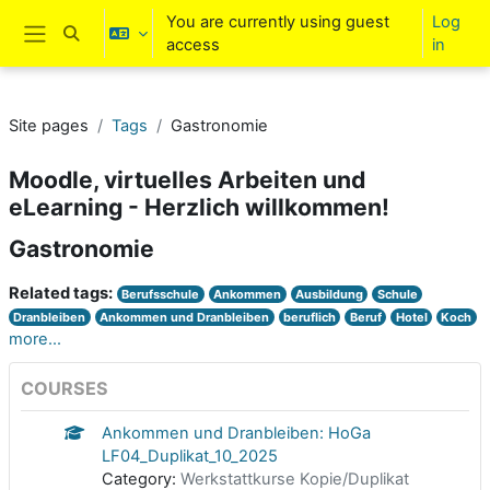
Skip to main content
You are currently using guest
Log
Toggle search input
access
in
Side panel
Site pages
Tags
Gastronomie
Moodle, virtuelles Arbeiten und
eLearning - Herzlich willkommen!
Gastronomie
Related tags:
Berufsschule
Ankommen
Ausbildung
Schule
Dranbleiben
Ankommen und Dranbleiben
beruflich
Beruf
Hotel
Koch
more...
COURSES
Ankommen und Dranbleiben: HoGa
LF04_Duplikat_10_2025
Category:
Werkstattkurse Kopie/Duplikat