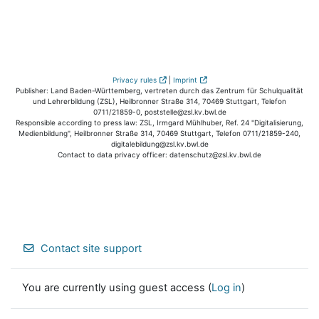
Privacy rules
|
Imprint
Publisher: Land Baden-Württemberg, vertreten durch das Zentrum für Schulqualität
und Lehrerbildung (ZSL), Heilbronner Straße 314, 70469 Stuttgart, Telefon
0711/21859-0, poststelle@zsl.kv.bwl.de
Responsible according to press law: ZSL, Irmgard Mühlhuber, Ref. 24 "Digitalisierung,
Medienbildung", Heilbronner Straße 314, 70469 Stuttgart, Telefon 0711/21859-240,
digitalebildung@zsl.kv.bwl.de
Contact to data privacy officer: datenschutz@zsl.kv.bwl.de
Contact site support
You are currently using guest access (
Log in
)