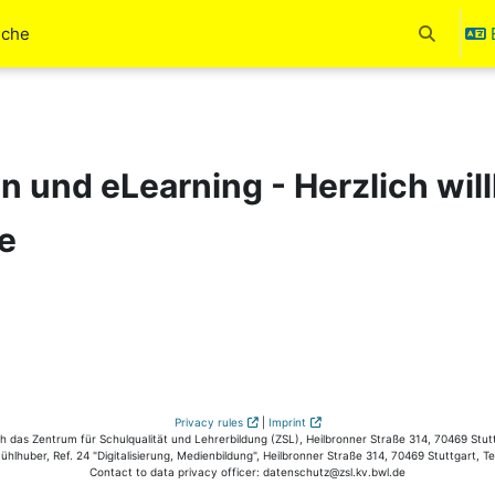
uche
Toggle se
en und eLearning - Herzlich wi
e
Privacy rules
|
Imprint
das Zentrum für Schulqualität und Lehrerbildung (ZSL), Heilbronner Straße 314, 70469 Stutt
hlhuber, Ref. 24 "Digitalisierung, Medienbildung", Heilbronner Straße 314, 70469 Stuttgart, T
Contact to data privacy officer: datenschutz@zsl.kv.bwl.de