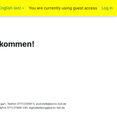
English ‎(en)‎
You are currently using guest access
Log in
arch input
llkommen!
gart, Telefon 0711/21859-0, poststelle@zsl.kv.bwl.de
elefon 0711/21859-240, digitalebildung@zsl.kv.bwl.de