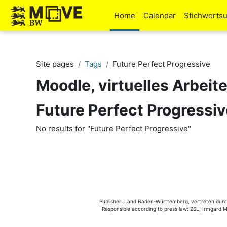
Skip to main content
Home
Calendar
Stichworts
Site pages
Tags
Future Perfect Progressive
Moodle, virtuelles Arbeit
Future Perfect Progressiv
No results for "Future Perfect Progressive"
Publisher: Land Baden-Württemberg, vertreten durch 
Responsible according to press law: ZSL, Irmgard Mü