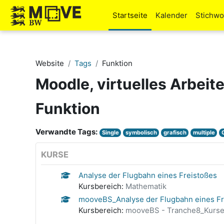
Zum Hauptinhalt
Startseite
Kalender
Stichwo
Website
Tags
Funktion
Moodle, virtuelles Arbeit
Funktion
Verwandte Tags:
Single
symbolisch
grafisch
multiple
KURSE
Analyse der Flugbahn eines Freistoßes
Kursbereich:
Mathematik
mooveBS_Analyse der Flugbahn eines Fr
Kursbereich:
mooveBS - Tranche8_Kurs