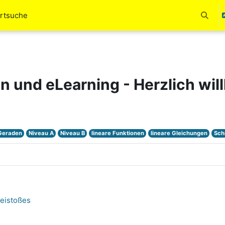
rtsuche
Suchei
en und eLearning - Herzlich wi
Geraden
Niveau A
Niveau B
lineare Funktionen
lineare Gleichungen
Sch
eistoßes
e