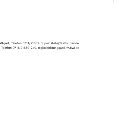
tgart, Telefon 0711/21859-0, poststelle@zsl.kv.bwl.de
, Telefon 0711/21859-240, digitalebildung@zsl.kv.bwl.de