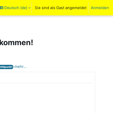
Deutsch ‎(de)‎
Sie sind als Gast angemeldet
Anmelden
ngabe umschalten
llkommen!
mehr...
nittpunkt