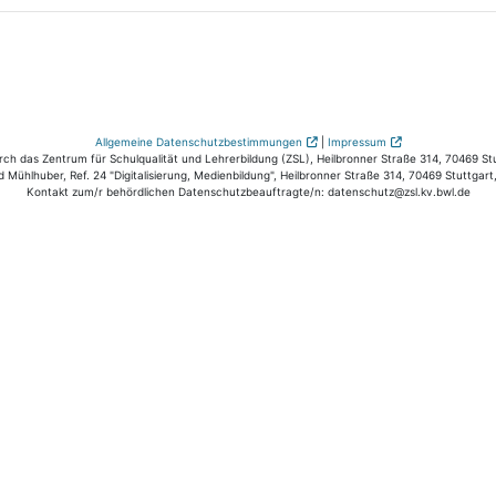
Allgemeine Datenschutzbestimmungen
|
Impressum
 das Zentrum für Schulqualität und Lehrerbildung (ZSL), Heilbronner Straße 314, 70469 Stut
 Mühlhuber, Ref. 24 "Digitalisierung, Medienbildung", Heilbronner Straße 314, 70469 Stuttgart
Kontakt zum/r behördlichen Datenschutzbeauftragte/n: datenschutz@zsl.kv.bwl.de