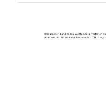
Herausgeber: Land Baden-Württemberg, vertreten durch
Verantwortlich im Sinne des Presserechts: ZSL, Irmgard