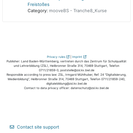
Freistoßes
Category:
mooveBS - Tranche8_Kurse
Privacy rules
|
Imprint
Publisher: Land Baden-Württemberg, vertreten durch das Zentrum für Schulqualität
und Lehrerbildung (ZSL), Heilbronner Straße 314, 70469 Stuttgart, Telefon
0711/21859-0, poststelle@zsl.kv.bwl.de
Responsible according to press law: ZSL, Irmgard Mühlhuber, Ref. 24 "Digitalisierung,
Medienbildung", Heilbronner Straße 314, 70469 Stuttgart, Telefon 0711/21859-240,
digitalebildung@zsl.kv.bwl.de
Contact to data privacy officer: datenschutz@zsl.kv.bwl.de
Contact site support