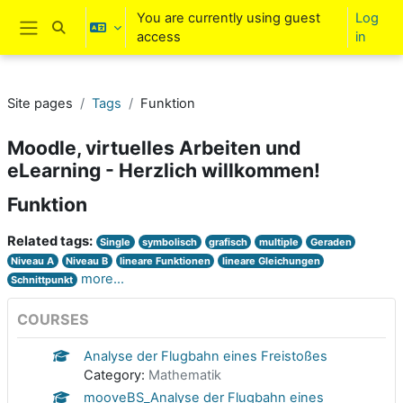
Skip to main content
You are currently using guest
Log
Toggle search input
access
in
Side panel
Site pages
Tags
Funktion
Moodle, virtuelles Arbeiten und
eLearning - Herzlich willkommen!
Funktion
Related tags:
Single
symbolisch
grafisch
multiple
Geraden
Niveau A
Niveau B
lineare Funktionen
lineare Gleichungen
more...
Schnittpunkt
COURSES
Analyse der Flugbahn eines Freistoßes
Category:
Mathematik
mooveBS_Analyse der Flugbahn eines