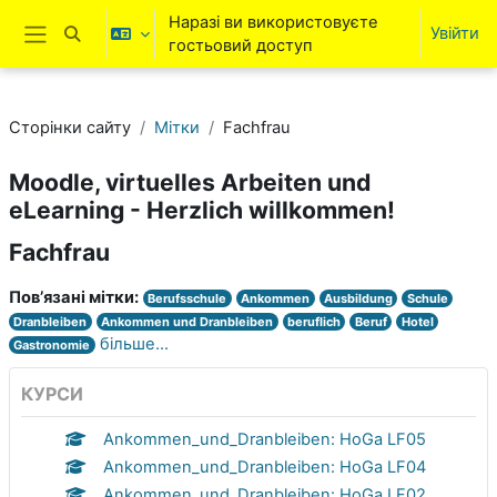
Перейти до головного вмісту
Наразі ви використовуєте
Увійти
Переключити введення пошуку
гостьовий доступ
Бокова панель
Сторінки сайту
Мітки
Fachfrau
Moodle, virtuelles Arbeiten und
eLearning - Herzlich willkommen!
Fachfrau
Пов’язані мітки:
Berufsschule
Ankommen
Ausbildung
Schule
Dranbleiben
Ankommen und Dranbleiben
beruflich
Beruf
Hotel
більше...
Gastronomie
КУРСИ
Ankommen_und_Dranbleiben: HoGa LF05
Ankommen_und_Dranbleiben: HoGa LF04
Ankommen_und_Dranbleiben: HoGa LF02