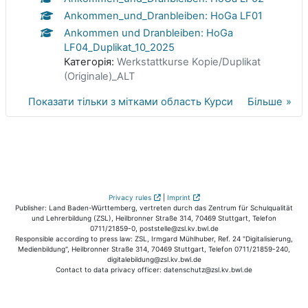
Ankommen_und_Dranbleiben: HoGa LF01
Ankommen und Dranbleiben: HoGa
LF04_Duplikat_10_2025
Категорія:
Werkstattkurse Kopie/Duplikat
(Originale)_ALT
Показати тільки з мітками область Курси
Більше
Privacy rules
|
Imprint
Publisher: Land Baden-Württemberg, vertreten durch das Zentrum für Schulqualität
und Lehrerbildung (ZSL), Heilbronner Straße 314, 70469 Stuttgart, Telefon
0711/21859-0, poststelle@zsl.kv.bwl.de
Responsible according to press law: ZSL, Irmgard Mühlhuber, Ref. 24 "Digitalisierung,
Medienbildung", Heilbronner Straße 314, 70469 Stuttgart, Telefon 0711/21859-240,
digitalebildung@zsl.kv.bwl.de
Contact to data privacy officer: datenschutz@zsl.kv.bwl.de