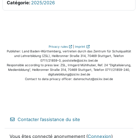
Catégorie:
2025/2026
Privacy rules
|
Imprint
Publisher: Land Baden-Württemberg, vertreten durch das Zentrum für Schulqualität
und Lehrerbildung (ZSL), Heilbronner Straße 314, 70469 Stuttgart, Telefon
0711/21859-0, poststelle@zsl.kv.bwl.de
Responsible according to press law: ZSL, Irmgard Mühlhuber, Ref. 24 "Digitalisierung,
Medienbildung", Heilbronner Straße 314, 70469 Stuttgart, Telefon 0711/21859-240,
digitalebildung@zsl.kv.bwl.de
Contact to data privacy officer: datenschutz@zsl.kv.bwl.de
Contacter l’assistance du site
Vous êtes connecté anonymement (
Connexion
)