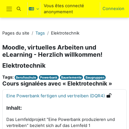
Passer au contenu principal
Vous êtes connecté
Connexion
Activer/désactiver la saisie de recherche
anonymement
Panneau latéral
Pages du site
Tags
Elektrotechnik
Moodle, virtuelles Arbeiten und
eLearning - Herzlich willkommen!
Elektrotechnik
Tags:
Berufsschule
Powerbank
Bauelemente
Baugruppen
Cours signalées avec « Elektrotechnik »
Eine Powerbank fertigen und vertreiben (DQR4)
Inhalt:
Das Lernfeldprojekt "Eine Powerbank produzieren und
vertreiben" bezieht sich auf das Lernfeld 1