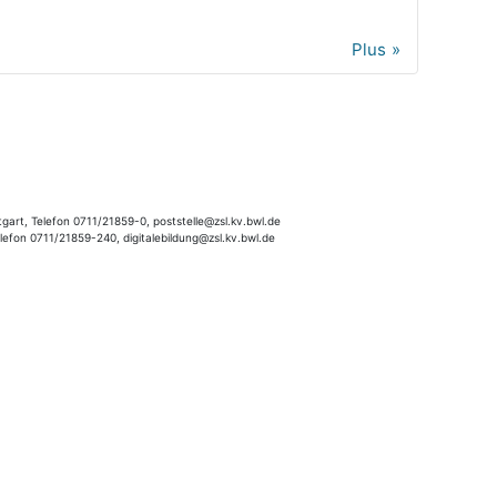
Plus
gart, Telefon 0711/21859-0, poststelle@zsl.kv.bwl.de
elefon 0711/21859-240, digitalebildung@zsl.kv.bwl.de