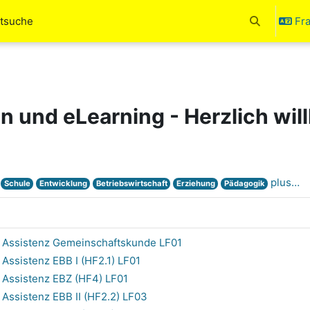
rtsuche
Fra
Activer/désa
en und eLearning - Herzlich wi
plus…
Schule
Entwicklung
Betriebswirtschaft
Erziehung
Pädagogik
 Assistenz Gemeinschaftskunde LF01
ssistenz EBB I (HF2.1) LF01
Assistenz EBZ (HF4) LF01
ssistenz EBB II (HF2.2) LF03