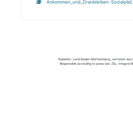
Ankommen_und_Dranbleiben: Sozialpäd. A
Publisher: Land Baden-Württemberg, vertreten durch 
Responsible according to press law: ZSL, Irmgard Mü