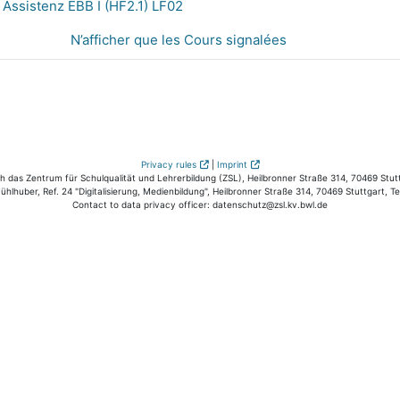
ssistenz EBB I (HF2.1) LF02
N’afficher que les Cours signalées
Privacy rules
|
Imprint
das Zentrum für Schulqualität und Lehrerbildung (ZSL), Heilbronner Straße 314, 70469 Stutt
hlhuber, Ref. 24 "Digitalisierung, Medienbildung", Heilbronner Straße 314, 70469 Stuttgart, T
Contact to data privacy officer: datenschutz@zsl.kv.bwl.de