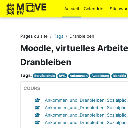
Passer au contenu principal
Accueil
Calendrier
Stichwo
Pages du site
Tags
Dranbleiben
Moodle, virtuelles Arbeit
Dranbleiben
Tags:
Berufsschule
BWL
Ankommen
Ausbildung
Identität
COURS
Ankommen_und_Dranbleiben: Sozialpäd.
Ankommen_und_Dranbleiben: Sozialpäd. A
Ankommen_und_Dranbleiben: Sozialpäd. 
Ankommen_und_Dranbleiben: Sozialpäd. A