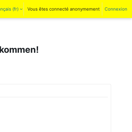
nçais ‎(fr)‎
Vous êtes connecté anonymement
Connexion
ctiver la saisie de recherche
llkommen!