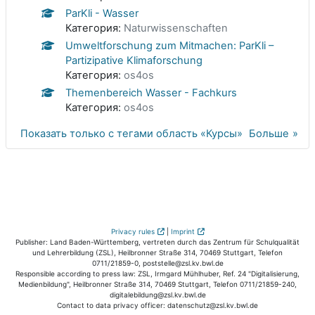
ParKli - Wasser
Категория:
Naturwissenschaften
Umweltforschung zum Mitmachen: ParKli –
Partizipative Klimaforschung
Категория:
os4os
Themenbereich Wasser - Fachkurs
Категория:
os4os
Показать только с тегами область «Курсы»
Больше
Privacy rules
|
Imprint
Publisher: Land Baden-Württemberg, vertreten durch das Zentrum für Schulqualität
und Lehrerbildung (ZSL), Heilbronner Straße 314, 70469 Stuttgart, Telefon
0711/21859-0, poststelle@zsl.kv.bwl.de
Responsible according to press law: ZSL, Irmgard Mühlhuber, Ref. 24 "Digitalisierung,
Medienbildung", Heilbronner Straße 314, 70469 Stuttgart, Telefon 0711/21859-240,
digitalebildung@zsl.kv.bwl.de
Contact to data privacy officer: datenschutz@zsl.kv.bwl.de