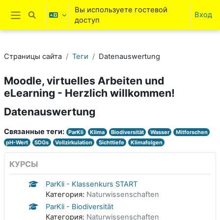
Перейти к основному содержанию
Вы используете гостевой
Вход
Изменить данные поисковой строки
доступ
Боковая панель
Страницы сайта
Теги
Datenauswertung
Moodle, virtuelles Arbeiten und
eLearning - Herzlich willkommen!
Datenauswertung
Связанные теги:
ParKli
Klima
Biodiversität
Wasser
Mitforschen
pH-Wert
SDGs
Vollzirkulation
Sichttiefe
Klimafolgen
КУРСЫ
ParKli - Klassenkurs START
Категория:
Naturwissenschaften
ParKli - Biodiversität
Категория:
Naturwissenschaften