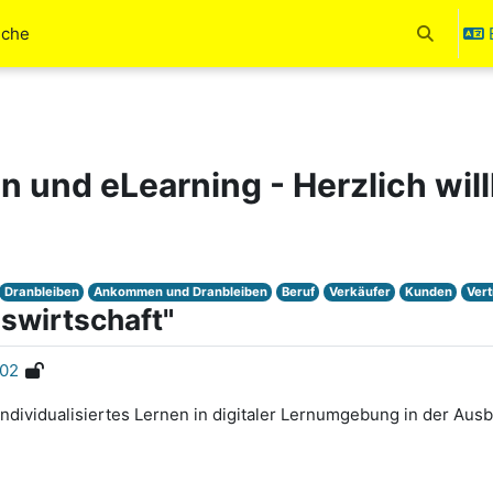
uche
Toggle se
en und eLearning - Herzlich wi
Dranbleiben
Ankommen und Dranbleiben
Beruf
Verkäufer
Kunden
Vert
swirtschaft"
F02
ividualisiertes Lernen in digitaler Lernumgebung in der Ausb