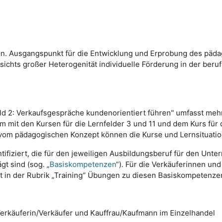
en. Ausgangspunkt für die Entwicklung und Erprobung des päda
ichts großer Heterogenität individuelle Förderung in der beru
ld 2: Verkaufsgespräche kundenorientiert führen" umfasst mehr
m mit den Kursen
für die Lernfelder 3 und 11 und dem Kurs fü
vom pädagogischen Konzept können die Kurse und Lernsituati
ziert, die für den jeweiligen Ausbildungsberuf für den Unterri
t sind (sog. „
Basiskompetenzen
“). Für die Verkäuferinnen un
t in der Rubrik „Training“ Übungen zu diesen Basiskompetenze
erkäuferin/Verkäufer und Kauffrau/Kaufmann im Einzelhandel