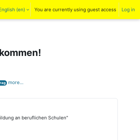
English ‎(en)‎
You are currently using guest access
Log in
arch input
llkommen!
more...
rag
ildung an beruflichen Schulen"