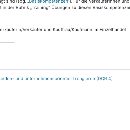
t sind (sog. „
Basiskompetenzen
“). Für die Verkäuferinnen un
t in der Rubrik „Training“ Übungen zu diesen Basiskompetenze
erkäuferin/Verkäufer und Kauffrau/Kaufmann im Einzelhandel
________
kunden- und unternehmensorientiert reagieren (DQR 4)