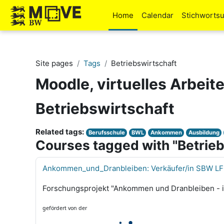
Skip to main content
Home
Calendar
Stichworts
Site pages
Tags
Betriebswirtschaft
Moodle, virtuelles Arbeit
Betriebswirtschaft
Related tags:
Berufsschule
BWL
Ankommen
Ausbildung
Courses tagged with "Betrieb
Ankommen_und_Dranbleiben: Verkäufer/in SBW L
Forschungsprojekt "Ankommen und Dranbleiben - ind
gefördert von der