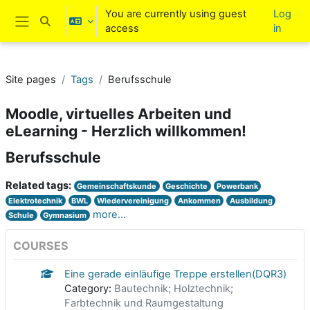
Skip to main content
You are currently using guest
Log
Toggle search input
access
in
Side panel
Site pages
Tags
Berufsschule
Moodle, virtuelles Arbeiten und
eLearning - Herzlich willkommen!
Berufsschule
Related tags:
Gemeinschaftskunde
Geschichte
Powerbank
Elektrotechnik
BWL
Wiedervereinigung
Ankommen
Ausbildung
more...
Schule
Gymnasium
COURSES
Eine gerade einläufige Treppe erstellen(DQR3)
Category:
Bautechnik; Holztechnik;
Farbtechnik und Raumgestaltung