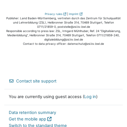
Privacy rules
|
Imprint
Publisher: Land Baden-Württemberg, vertreten durch das Zentrum für Schulqualität
und Lehrerbildung (ZSL), Heilbronner Straße 314, 70469 Stuttgart, Telefon
0711/21859-0, poststelle@zsl.kv.bwl.de
Responsible according to press law: ZSL, Irmgard Mühlhuber, Ref. 24 "Digitalisierung,
Medienbildung", Heilbronner Straße 314, 70469 Stuttgart, Telefon 0711/21859-240,
digitalebildung@zsl.kv.bwl.de
Contact to data privacy officer: datenschutz@zsl.kv.bwl.de
Contact site support
You are currently using guest access (
Log in
)
Data retention summary
Get the mobile app
Switch to the standard theme