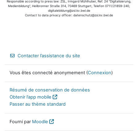
Responsible according to press law: ZSL, Irmgard Mühlhuber, Ref. 24 "Digitalisierung,
Medienbildung", Heilbronner Straße 314, 70469 Stuttgart, Telefon 0711/21859-240,
digitalebildung@zsl.kv.bwl.de
Contact to data privacy officer: datenschutz@zsl.kv.bwl.de
Contacter l’assistance du site
Vous êtes connecté anonymement (
Connexion
)
Résumé de conservation de données
Obtenir l’app mobile
Passer au thème standard
Fourni par
Moodle