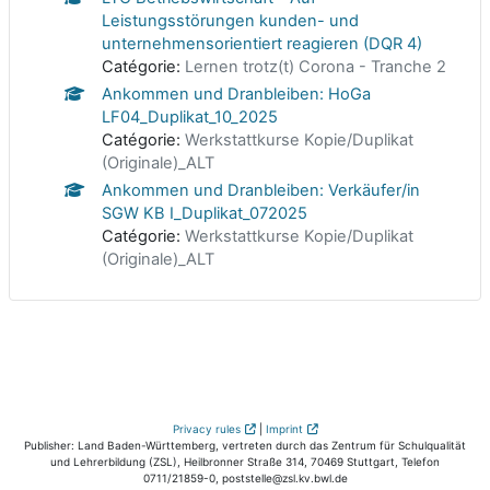
Leistungsstörungen kunden- und
unternehmensorientiert reagieren (DQR 4)
Catégorie:
Lernen trotz(t) Corona - Tranche 2
Ankommen und Dranbleiben: HoGa
LF04_Duplikat_10_2025
Catégorie:
Werkstattkurse Kopie/Duplikat
(Originale)_ALT
Ankommen und Dranbleiben: Verkäufer/in
SGW KB I_Duplikat_072025
Catégorie:
Werkstattkurse Kopie/Duplikat
(Originale)_ALT
Privacy rules
|
Imprint
Publisher: Land Baden-Württemberg, vertreten durch das Zentrum für Schulqualität
und Lehrerbildung (ZSL), Heilbronner Straße 314, 70469 Stuttgart, Telefon
0711/21859-0, poststelle@zsl.kv.bwl.de