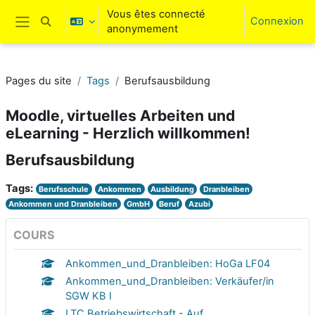
Passer au contenu principal
Vous êtes connecté
Connexion
Activer/désactiver la saisie de recherche
anonymement
Panneau latéral
Pages du site
Tags
Berufsausbildung
Moodle, virtuelles Arbeiten und
eLearning - Herzlich willkommen!
Berufsausbildung
Tags:
Berufsschule
Ankommen
Ausbildung
Dranbleiben
Ankommen und Dranbleiben
GmbH
Beruf
Azubi
COURS
Ankommen_und_Dranbleiben: HoGa LF04
Ankommen_und_Dranbleiben: Verkäufer/in
SGW KB I
LTC Betriebswirtschaft - Auf