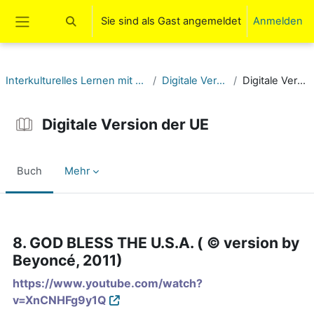
Zum Hauptinhalt
Sie sind als Gast angemeldet
Anmelden
Sucheingabe umschalten
Website-Übersicht
Interkulturelles Lernen mit Songs (USA) (11-13)
Digitale Version der UE
Digitale Version der UE
Digitale Version der UE
Buch
Mehr
Abschlussbedingungen
8. GOD BLESS THE U.S.A. ( © version by
Beyoncé, 2011)
https://www.youtube.com/watch?
v=XnCNHFg9y1Q