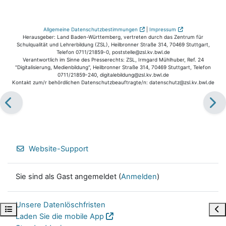
Allgemeine Datenschutzbestimmungen
|
Impressum
Herausgeber: Land Baden-Württemberg, vertreten durch das Zentrum für
Schulqualität und Lehrerbildung (ZSL), Heilbronner Straße 314, 70469 Stuttgart,
Telefon 0711/21859-0, poststelle@zsl.kv.bwl.de
Verantwortlich im Sinne des Presserechts: ZSL, Irmgard Mühlhuber, Ref. 24
"Digitalisierung, Medienbildung", Heilbronner Straße 314, 70469 Stuttgart, Telefon
0711/21859-240, digitalebildung@zsl.kv.bwl.de
Kontakt zum/r behördlichen Datenschutzbeauftragte/n: datenschutz@zsl.kv.bwl.de
Website-Support
Sie sind als Gast angemeldet (
Anmelden
)
Unsere Datenlöschfristen
Kursindex öffnen
Blo
Laden Sie die mobile App