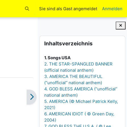
Sie sind als Gast angemeldet
Anmelden
Sucheingabe umschalten
Blöcke
Inhaltsverzeichnis überspringen
Inhaltsverzeichnis
1. Songs USA
2. THE STAR-SPANGLED BANNER
(official national anthem)
3. AMERICA THE BEAUTIFUL
(“unofficial” national anthem)
4. GOD BLESS AMERICA (“unofficial”
national anthem)
5. AMERICA (© Michael Patrick Kelly,
2021)
6. AMERICAN IDIOT ( © Green Day,
2004)
7. GOD BLESS THE U.S.A. ( © Lee