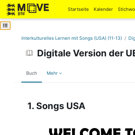
Zum Hauptinhalt
Startseite
Kalender
Stichwo
Kursindex öffnen
Interkulturelles Lernen mit Songs (USA) (11-13)
Dig
Digitale Version der U
Buch
Mehr
Abschlussbedingungen
1. Songs USA