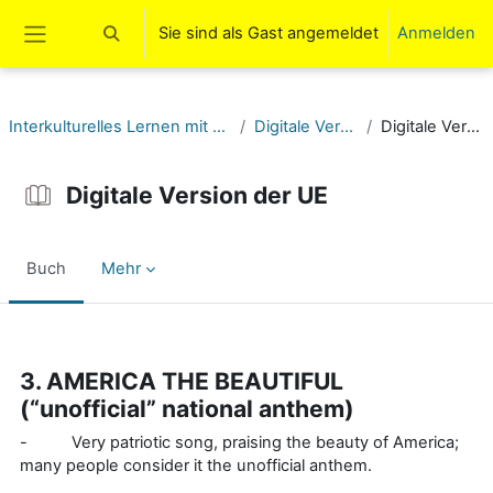
Zum Hauptinhalt
Sie sind als Gast angemeldet
Anmelden
Sucheingabe umschalten
Website-Übersicht
Interkulturelles Lernen mit Songs (USA) (11-13)
Digitale Version der UE
Digitale Version der UE
Digitale Version der UE
Buch
Mehr
Abschlussbedingungen
3. AMERICA THE BEAUTIFUL
(“unofficial” national anthem)
- Very patriotic song, praising the beauty of America;
many people consider it the unofficial anthem.