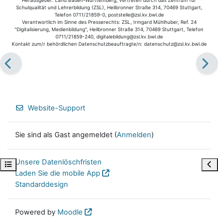
Schulqualität und Lehrerbildung (ZSL), Heilbronner Straße 314, 70469 Stuttgart,
Telefon 0711/21859-0, poststelle@zsl.kv.bwl.de
Verantwortlich im Sinne des Presserechts: ZSL, Irmgard Mühlhuber, Ref. 24
"Digitalisierung, Medienbildung", Heilbronner Straße 314, 70469 Stuttgart, Telefon
0711/21859-240, digitalebildung@zsl.kv.bwl.de
Kontakt zum/r behördlichen Datenschutzbeauftragte/n: datenschutz@zsl.kv.bwl.de
Website-Support
Sie sind als Gast angemeldet (
Anmelden
)
Unsere Datenlöschfristen
Kursindex öffnen
Blo
Laden Sie die mobile App
Standarddesign
Powered by
Moodle