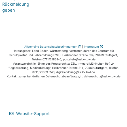
Rückmeldung
geben
Allgemeine Datenschutzbestimmungen
|
Impressum
Herausgeber: Land Baden-Württemberg, vertreten durch das Zentrum für
Schulqualität und Lehrerbildung (ZSL), Heilbronner Straße 314, 70469 Stuttgart,
Telefon 0711/21859-0, poststelle@zsl.kv.bwl.de
Verantwortlich im Sinne des Presserechts: ZSL, Irmgard Mühlhuber, Ref. 24
"Digitalisierung, Medienbildung", Heilbronner Straße 314, 70469 Stuttgart, Telefon
0711/21859-240, digitalebildung@zsl.kv.bwl.de
Kontakt zum/r behördlichen Datenschutzbeauftragte/n: datenschutz@zsl.kv.bwl.de
Website-Support