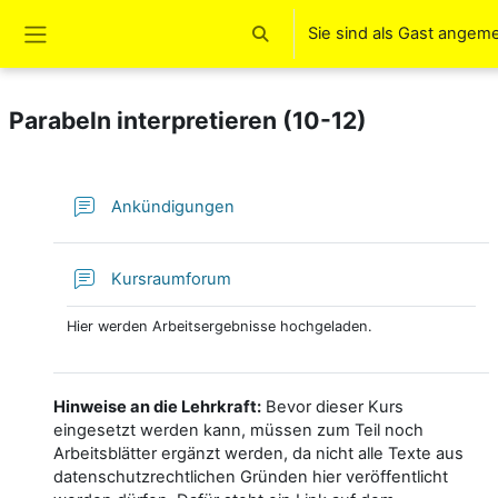
Zum Hauptinhalt
Sie sind als Gast angem
Sucheingabe umschalten
Website-Übersicht
Parabeln interpretieren (10-12)
Kurs: Parabeln interpretieren (10-12) | Mo
Forum
Ankündigungen
Kursraumforum
Hier werden Arbeitsergebnisse hochgeladen.
Hinweise an die Lehrkraft:
Bevor dieser Kurs
eingesetzt werden kann, müssen zum Teil noch
Arbeitsblätter ergänzt werden, da nicht alle Texte aus
datenschutzrechtlichen Gründen hier veröffentlicht