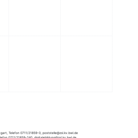
gart, Telefon 0711/21859-0, poststelle@zsl.kv.bwl.de
elefon 0711/21859-240, digitalebildung@zsl.kv.bwl.de