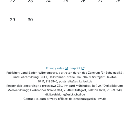
22
23
24
25
26
27
28
Нет событий, понедельник 29 сентября
Нет событий, вторник 30 сентября
29
30
Privacy rules
|
Imprint
Publisher: Land Baden-Württemberg, vertreten durch das Zentrum für Schulqualität
und Lehrerbildung (ZSL), Heilbronner Straße 314, 70469 Stuttgart, Telefon
0711/21859-0, poststelle@zsl.kv.bwl.de
Responsible according to press law: ZSL, Irmgard Mühlhuber, Ref. 24 "Digitalisierung,
Medienbildung", Heilbronner Straße 314, 70469 Stuttgart, Telefon 0711/21859-240,
digitalebildung@zsl.kv.bwl.de
Contact to data privacy officer: datenschutz@zsl.kv.bwl.de